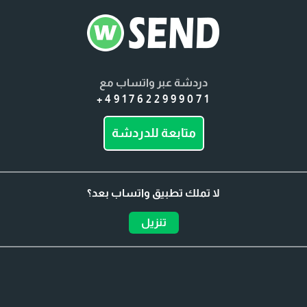
دردشة عبر واتساب مع
+4917622999071
متابعة للدردشة
لا تملك تطبيق واتساب بعد؟
تنزيل