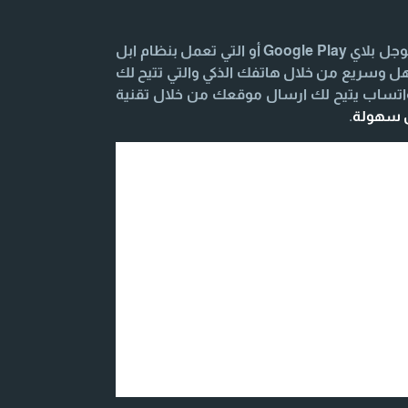
تحميل وتنزيل تطبيق المحادثة السريعة للهواتف الذكية والتابلت التي تعمل بنظام Android يكون من خلال متجر جوجل بلاي Google Play أو التي تعمل بنظام ابل
الأصدقاء بشكل سهل وسريع من خلال هاتفك الذكي والتي تتيح لك
واتساب يتيح لك ارسال موقعك من خلال تقنية
ل سهولة
.