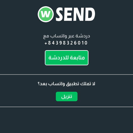
دردشة عبر واتساب مع
+84398326010
متابعة للدردشة
لا تملك تطبيق واتساب بعد؟
تنزيل