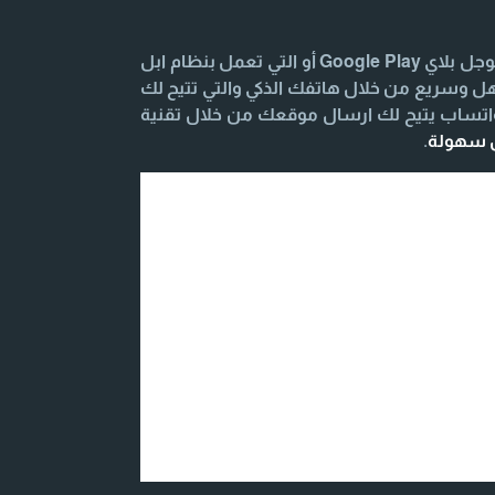
تحميل وتنزيل تطبيق المحادثة السريعة للهواتف الذكية والتابلت التي تعمل بنظام Android يكون من خلال متجر جوجل بلاي Google Play أو التي تعمل بنظام ابل
الأصدقاء بشكل سهل وسريع من خلال هاتفك الذكي والتي تتيح لك
واتساب يتيح لك ارسال موقعك من خلال تقنية
ل سهولة
.