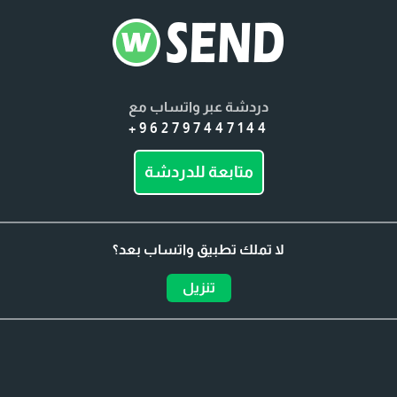
دردشة عبر واتساب مع
+962797447144
متابعة للدردشة
لا تملك تطبيق واتساب بعد؟
تنزيل