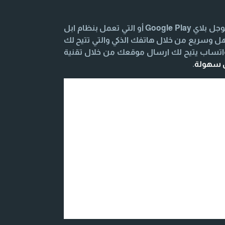
تحميل وتنزيل تطبيق المحادثة السريعة للهواتف الذكية والتابلت التي تعمل بنظام Android يكون من خلال متجر جوجل بلاي Google Play أو التي تعمل بنظام ابل
الأصدقاء بشكل سهل وسريع من خلال هاتفك الذكي والتي تتيح لك
واتساب يتيح لك ارسال موقعك من خلال تقنية
ل سهولة
.