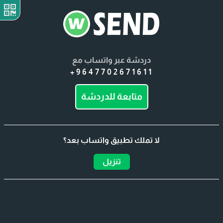
دردشة عبر واتساب مع
+9647702671611
متابعة للدردشة
لا تملك تطبيق واتساب بعد؟
تنزيل