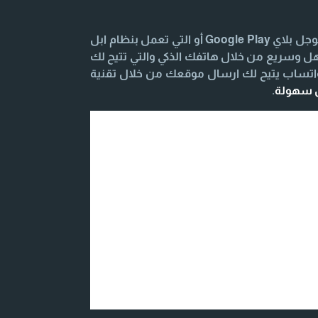
تحميل وتنزيل تطبيق المحادثة السريعة للهواتف الذكية والتابلت التي تعمل بنظام Android يكون من خلال متجر جوجل بلاي Google Play أو التي تعمل بنظام ابل
الأصدقاء بشكل سهل وسريع من خلال هاتفك الذكي والتي تتيح لك
واتساب يتيح لك ارسال موقعك من خلال تقنية
ل سهولة
.