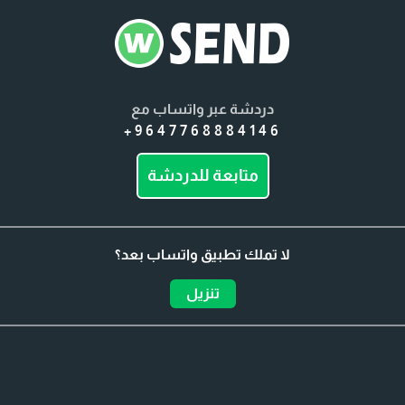
دردشة عبر واتساب مع
+9647768884146
متابعة للدردشة
لا تملك تطبيق واتساب بعد؟
تنزيل