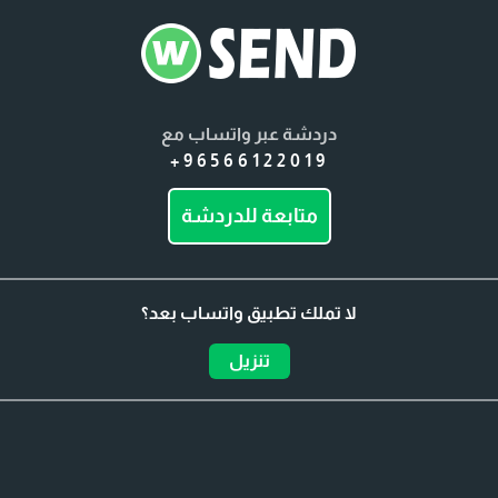
دردشة عبر واتساب مع
+96566122019
متابعة للدردشة
لا تملك تطبيق واتساب بعد؟
تنزيل