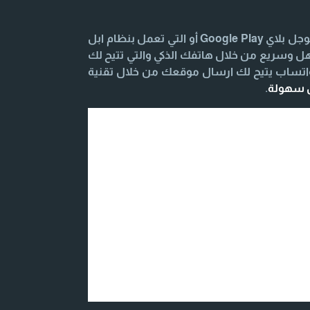
تحميل وتنزيل تطبيق المحادثة السريعة للهواتف الذكية والتابلت التي تعمل بنظام Android يكون من خلال متجر جوجل بلاي Google Play أو التي تعمل بنظام ابل
الأصدقاء بشكل سهل وسريع من خلال هاتفك الذكي والتي تتيح لك
واتساب يتيح لك ارسال موقعك من خلال تقنية
ل سهولة
.