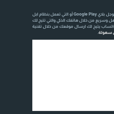
تحميل وتنزيل تطبيق المحادثة السريعة للهواتف الذكية والتابلت التي تعمل بنظام Android يكون من خلال متجر جوجل بلاي Google Play أو التي تعمل بنظام ابل
الأصدقاء بشكل سهل وسريع من خلال هاتفك الذكي والتي تتيح لك
واتساب يتيح لك ارسال موقعك من خلال تقنية
ل سهولة
.