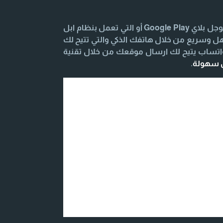
تحميل وتنزيل تطبيق المحادثة السريعة للهواتف الذكية والتابلت التي تعمل بنظام Android يكون من خلال متجر جوجل بلاي Google Play أو التي تعمل بنظام ابل
الأصدقاء بشكل سهل وسريع من خلال هاتفك الذكي والتي تتيح لك
واتساب يتيح لك ارسال موقعك من خلال تقنية
ل سهولة
.