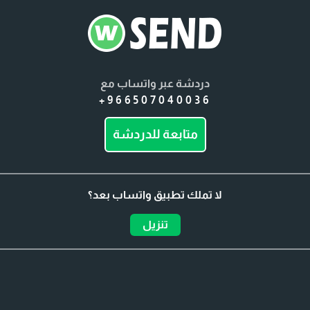
دردشة عبر واتساب مع
+966507040036
متابعة للدردشة
لا تملك تطبيق واتساب بعد؟
تنزيل