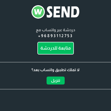
دردشة عبر واتساب مع
+96893112753
متابعة للدردشة
لا تملك تطبيق واتساب بعد؟
تنزيل