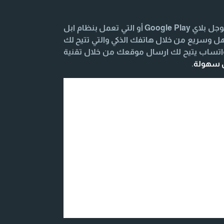
تحميل وتنزيل تطبيق المحادثة السريعة للهواتف الذكية والتابلت التي تعمل بنظام Android يكون من خلال متجر جوجل بلاي Google Play أو التي تعمل بنظام ابل
الأصدقاء بشكل سهل وسريع من خلال هاتفك الذكي والتي تتيح لك
واتساب يتيح لك ارسال موقعك من خلال تقنية
ل سهولة
.